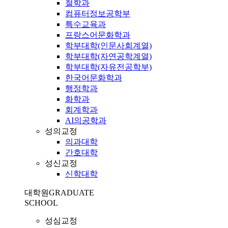
철학과
컴퓨터정보공학부
특수교육과
프랑스어문화학과
학부대학(인문사회계열)
학부대학(자연공학계열)
학부대학(자유전공학부)
한국어문화학과
행정학과
화학과
회계학과
AI의공학과
성의교정
의과대학
간호대학
성신교정
신학대학
대학원
GRADUATE
SCHOOL
성심교정