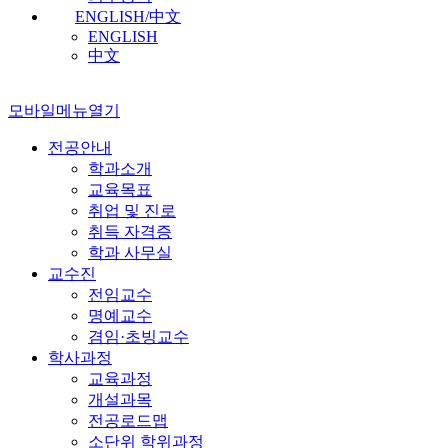
ENGLISH/中文
ENGLISH
中文
모바일메뉴열기
전공안내
학과소개
교육목표
취업 및 진로
취득 자격증
학과 사무실
교수진
전임교수
명예교수
겸임·초빙교수
학사과정
교육과정
개설과목
전공로드맵
소단위 학위과정