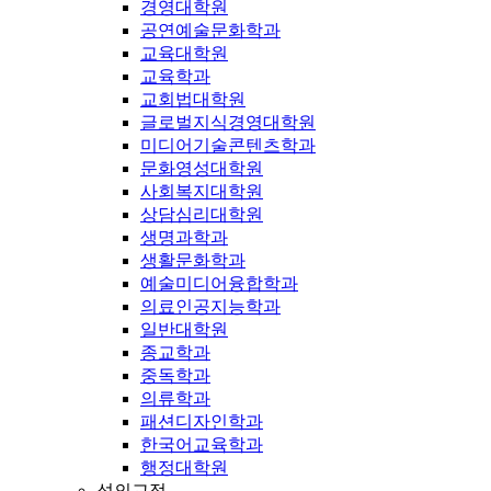
경영대학원
공연예술문화학과
교육대학원
교육학과
교회법대학원
글로벌지식경영대학원
미디어기술콘텐츠학과
문화영성대학원
사회복지대학원
상담심리대학원
생명과학과
생활문화학과
예술미디어융합학과
의료인공지능학과
일반대학원
종교학과
중독학과
의류학과
패션디자인학과
한국어교육학과
행정대학원
성의교정