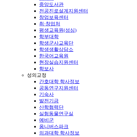
중앙도서관
전공진로설계지원센터
창업보육센터
취·창업처
평생교육원(성심)
학부대학
학생군사교육단
학생생활상담소
한국어교육원
현장실습지원센터
학보사
성의교정
간호대학 학사정보
공동연구지원센터
기숙사
발전기금
산학협력단
실험동물연구실
예비군
옴니버스파크
의과대학 학사정보