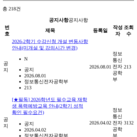
총
218
건
공지사항
공지사항
번
작성
조회
제목
등록일
호
자
수
2026-2학기 수강신청 개설 변동사항
안내(미개설 및 강의시간 변경)
정보
N
통신
공
전자
2026.08.01
213
공지
지
공학
2026.08.01
부
정보통신전자공학부
213
[★필독] 2026학년도 필수교육 재학
생 폭력예방교육 안내(2학기 성적
정보
확인 필수요건)
통신
공
2026.04.02
전자
3132
공지
지
공학
2026.04.02
정보통신전자공학부
부