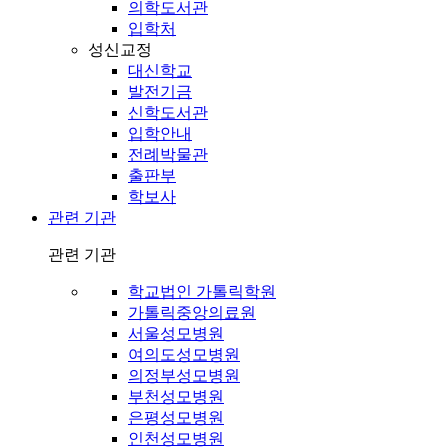
의학도서관
입학처
성신교정
대신학교
발전기금
신학도서관
입학안내
전례박물관
출판부
학보사
관련 기관
관련 기관
학교법인 가톨릭학원
가톨릭중앙의료원
서울성모병원
여의도성모병원
의정부성모병원
부천성모병원
은평성모병원
인천성모병원