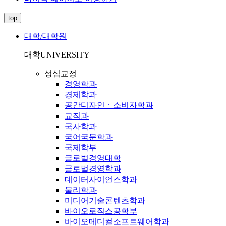
top
대학/대학원
대학
UNIVERSITY
성심교정
경영학과
경제학과
공간디자인ㆍ소비자학과
교직과
국사학과
국어국문학과
국제학부
글로벌경영대학
글로벌경영학과
데이터사이언스학과
물리학과
미디어기술콘텐츠학과
바이오로직스공학부
바이오메디컬소프트웨어학과