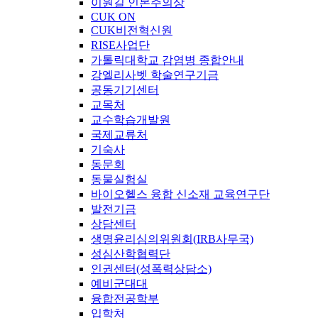
이원길 인본주의상
CUK ON
CUK비전혁신원
RISE사업단
가톨릭대학교 감염병 종합안내
강엘리사벳 학술연구기금
공동기기센터
교목처
교수학습개발원
국제교류처
기숙사
동문회
동물실험실
바이오헬스 융합 신소재 교육연구단
발전기금
상담센터
생명윤리심의위원회(IRB사무국)
성심산학협력단
인권센터(성폭력상담소)
예비군대대
융합전공학부
입학처