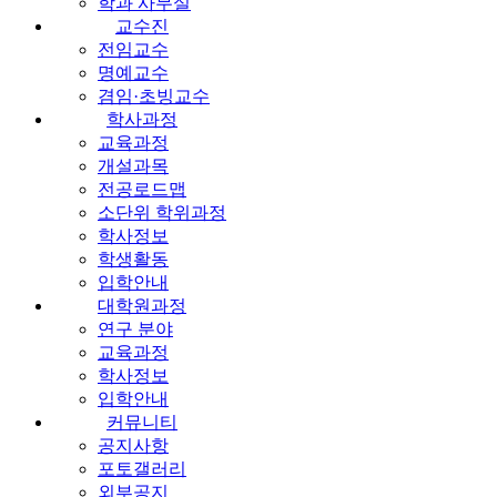
학과 사무실
교수진
전임교수
명예교수
겸임·초빙교수
학사과정
교육과정
개설과목
전공로드맵
소단위 학위과정
학사정보
학생활동
입학안내
대학원과정
연구 분야
교육과정
학사정보
입학안내
커뮤니티
공지사항
포토갤러리
외부공지